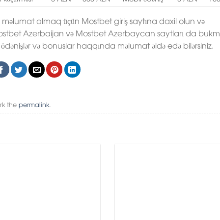
 məlumat almaq üçün Mostbet giriş saytına daxil olun və
. Mostbet Azerbaijan və Mostbet Azerbaycan saytları da buk
 ödənişlər və bonuslar haqqında məlumat əldə edə bilərsiniz.
rk the
permalink
.