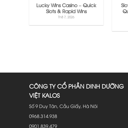
Lucky Wins Casino – Quick
Sl
Slots & Rapid Wins
Qu
Th8 7, 2026
CÔNG TY CỔ PHẦN DINH DƯỠNG
VIỆT KALOS
Số 9 Duy Tân, Cầu Giấy, Hà Nôi
0968.314.938
0901.839.479