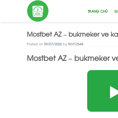
Skip
to
TRANG CHỦ
GI
content
Mostbet AZ – bukmeker ve kazi
Posted on
09/07/2026
by
flint12544
Mostbet AZ – bukmeker ve 
▶