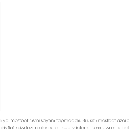
ı yol mostbet rəsmi saytını tapmaqdır. Bu, sizə mostbet azer
iriş üçün sizə lazım olan yeganə şey internetə çıxış və mostbe