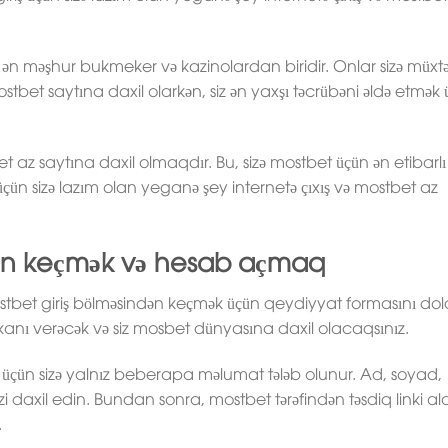
məşhur bukmeker və kazinolardan biridir. Onlar sizə müxtəl
Mostbet saytına daxil olarkən, siz ən yaxşı təcrübəni əldə etmək
 az saytına daxil olmaqdır. Bu, sizə mostbet üçün ən etibarlı
 üçün sizə lazım olan yeganə şey internetə çıxış və mostbet az
an keçmək və hesab açmaq
tbet giriş bölməsindən keçmək üçün qeydiyyat formasını dol
anı verəcək və siz mosbet dünyasına daxil olacaqsınız.
n sizə yalnız beberapa məlumat tələb olunur. Ad, soyad,
i daxil edin. Bundan sonra, mostbet tərəfindən təsdiq linki al
.