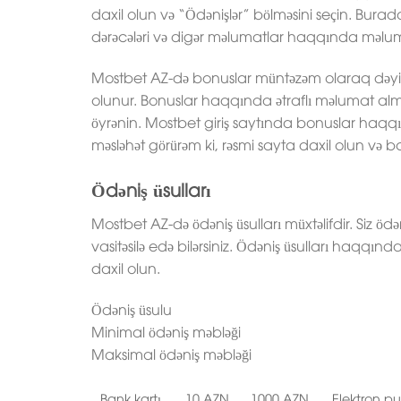
daxil olun və “Ödənişlər” bölməsini seçin. Burad
dərəcələri və digər məlumatlar haqqında məlumat
Mostbet AZ-də bonuslar müntəzəm olaraq dəyişir
olunur. Bonuslar haqqında ətraflı məlumat alma
öyrənin. Mostbet giriş saytında bonuslar haqq
məsləhət görürəm ki, rəsmi sayta daxil olun və
Ödəniş üsulları
Mostbet AZ-də ödəniş üsulları müxtəlifdir. Siz ödən
vasitəsilə edə bilərsiniz. Ödəniş üsulları haqqı
daxil olun.
Ödəniş üsulu
Minimal ödəniş məbləği
Maksimal ödəniş məbləği
Bank kartı
10 AZN
1000 AZN
Elektron pu