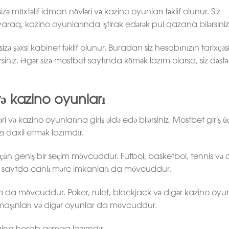
müxtəlif idman növləri və kazino oyunları təklif olunur. Siz
raq, kazino oyunlarında iştirak edərək pul qazana bilərsiniz
 şəxsi kabinet təklif olunur. Buradan siz hesabınızın tarixçəsi
rsiniz. Əgər sizə mostbet saytında kömək lazım olarsa, siz dəstə
ə kazino oyunları
və kazino oyunlarına giriş əldə edə bilərsiniz. Mostbet giriş ü
ı daxil etmək lazımdır.
ün geniş bir seçim mövcuddur. Futbol, basketbol, tennis və d
n, saytda canlı mərc imkanları da mövcuddur.
da mövcuddur. Poker, rulet, blackjack və digər kazino oyun
t maşınları və digər oyunlar da mövcuddur.
alnız hesab açmaq lazımdır.