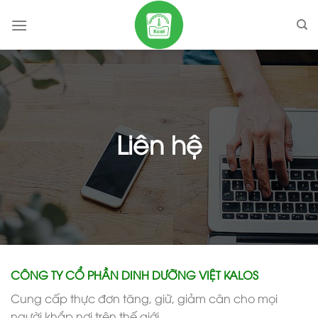
Skip
to
content
Liên hệ
CÔNG TY CỔ PHẦN DINH DƯỠNG VIỆT KALOS
Cung cấp thực đơn tăng, giữ, giảm cân cho mọi
người khắp nơi trên thế giới