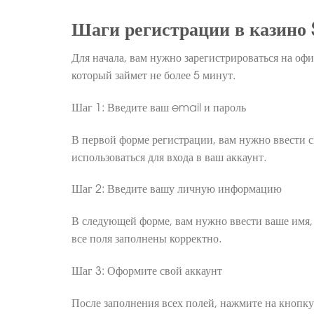
Шаги регистрации в казино
Для начала, вам нужно зарегистрироваться на о
который займет не более 5 минут.
Шаг 1: Введите ваш email и пароль
В первой форме регистрации, вам нужно ввести с
использоваться для входа в ваш аккаунт.
Шаг 2: Введите вашу личную информацию
В следующей форме, вам нужно ввести ваше имя, 
все поля заполнены корректно.
Шаг 3: Оформите свой аккаунт
После заполнения всех полей, нажмите на кнопку 