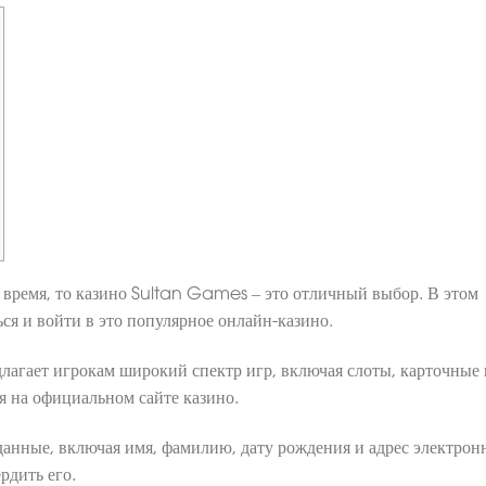
 время, то казино Sultan Games – это отличный выбор. В этом
ся и войти в это популярное онлайн-казино.
едлагает игрокам широкий спектр игр, включая слоты, карточные
я на официальном сайте казино.
данные, включая имя, фамилию, дату рождения и адрес электрон
рдить его.