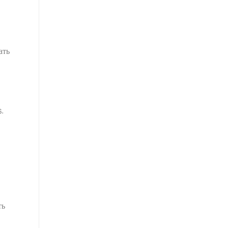
ать
.
ть