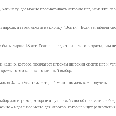
 кабинету, где можно просматривать историю игр, изменять пар
и пароль, а затем нажать на кнопку “Войти”. Если вы забыли св
 быть старше 18 лет. Если вы не достигли этого возраста, вам не
н-казино, которое предлагает игрокам широкий спектр игр и усл
время, то это казино – отличный выбор.
омокод Sultan Games, который может помочь вам получить
ыбор для игроков, которые ищут новый способ провести свобод
казино – идеальное место для игроков, которые ищут развлечения