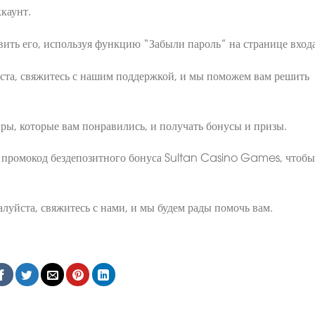
каунт.
вить его, используя функцию “Забыли пароль” на странице входа
йста, свяжитесь с нашим поддержкой, и мы поможем вам решить
гры, которые вам понравились, и получать бонусы и призы.
ть промокод бездепозитного бонуса Sultan Casino Games, чтобы
луйста, свяжитесь с нами, и мы будем рады помочь вам.