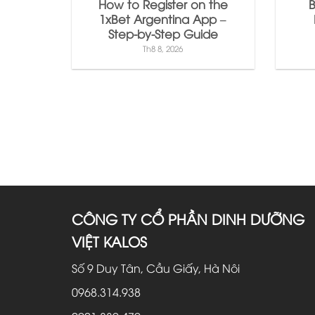
How to Register on the
B
1xBet Argentina App –
Step‑by‑Step Guide
Th8 8, 2026
CÔNG TY CỔ PHẦN DINH DƯỠNG
VIỆT KALOS
Số 9 Duy Tân, Cầu Giấy, Hà Nôi
0968.314.938