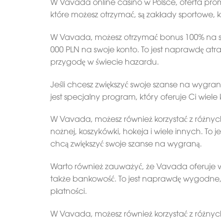
W Vavada online casino w Polsce, oferta pr
które możesz otrzymać, są zakłady sportowe,
W Vavada, możesz otrzymać bonus 100% na sw
000 PLN na swoje konto. To jest naprawdę atr
przygodę w świecie hazardu.
Jeśli chcesz zwiększyć swoje szanse na wygra
jest specjalny program, który oferuje Ci wiel
W Vavada, możesz również korzystać z różnyc
nożnej, koszykówki, hokeja i wiele innych. To 
chcą zwiększyć swoje szanse na wygraną.
Warto również zauważyć, że Vavada oferuje wi
także bankowość. To jest naprawdę wygodne, s
płatności.
W Vavada, możesz również korzystać z różnych