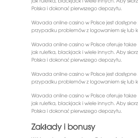
jak ruletka, blackjack i wiele innych. Aby skor
Polska i dokonać pierwszego depozytu.
Wavada online casino w Polsce jest dostępne 2
przypadku problemów z logowaniem się lub korz
Wavada online casino w Polsce oferuje takż
jak ruletka, blackjack i wiele innych. Aby skor
Polska i dokonać pierwszego depozytu.
Wavada online casino w Polsce jest dostępne 2
przypadku problemów z logowaniem się lub korz
Wavada online casino w Polsce oferuje takż
jak ruletka, blackjack i wiele innych. Aby skor
Polska i dokonać pierwszego depozytu.
Zakłady i bonusy