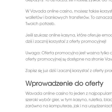
W Vavada online casino, możesz także korzyst
walletów i bankowych transferów. To oznacza,
Twoich potrzeb.
Jeśli szukasz online kasyna, które oferuje emo
dziś i zacznij korzystać z oferty promocyjnej!
Uwaga: Oferta promocyjna jest ważna tylko d
oferty promocyjnej są dostępne na stronie Va
Zapisz się już dziś i zacznij korzystać z oferty p
Wprowadzenie do oferty
Wavada online casino to jeden z najpopular
szeroki wybór gier, w tym kasyno, ruletka, bl
zarówno na komputerze, jak i na urządzeniach