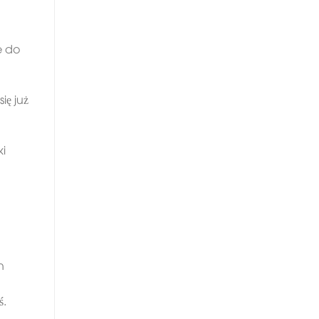
e do
ię już
ki
n
ś.