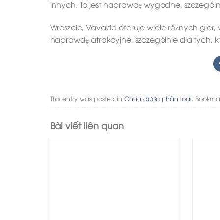
innych. To jest naprawdę wygodne, szczególnie
Wreszcie, Vavada oferuje wiele różnych gier, 
naprawdę atrakcyjne, szczególnie dla tych, k
This entry was posted in
Chưa được phân loại
. Bookma
Bài viết liên quan