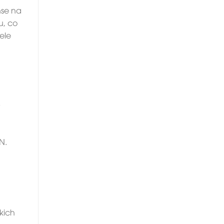
nse na
u, co
ele
y
N.
kich