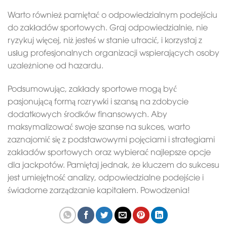
Warto również pamiętać o odpowiedzialnym podejściu
do zakładów sportowych. Graj odpowiedzialnie, nie
ryzykuj więcej, niż jesteś w stanie utracić, i korzystaj z
usług profesjonalnych organizacji wspierających osoby
uzależnione od hazardu.
Podsumowując, zakłady sportowe mogą być
pasjonującą formą rozrywki i szansą na zdobycie
dodatkowych środków finansowych. Aby
maksymalizować swoje szanse na sukces, warto
zaznajomić się z podstawowymi pojęciami i strategiami
zakładów sportowych oraz wybierać najlepsze opcje
dla jackpotów. Pamiętaj jednak, że kluczem do sukcesu
jest umiejętność analizy, odpowiedzialne podejście i
świadome zarządzanie kapitałem. Powodzenia!