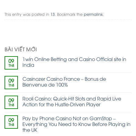
This entry was posted in
13
. Bookmark the
permalink
.
BÀI VIẾT MỚI
1win Online Betting and Casino Official site in
09
India
Th8
Casinozer Casino France – Bonus de
09
Bienvenue de 100%
Th8
Rooli Casino: Quick‑Hit Slots and Rapid Live
09
Action for the Hustle‑Driven Player
Th8
Pay by Phone Casino Not on GamStop –
09
Everything You Need to Know Before Playing in
Th8
the UK