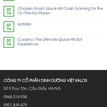
Chicken Road: Quick‑Hit Crash Gaming for the
07
On‑The‑Go Player
Th8
saddsa
07
Th8
Coolzino: The Ultimate Quick‑Hit Slot
07
Experience
Th8
CÔNG TY CỔ PHẦN DINH DƯỠNG VIỆT KALOS
Số 9 Duy Tân, Cầu Giấy, Hà Nôi
0968.314.938
0901.839.479