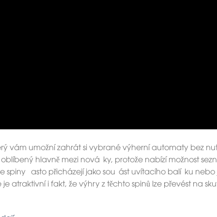
terý vám umožní zahrát si vybrané výherní automaty bez nut
 oblíbený hlavně mezi nováčky, protože nabízí možnost sez
ee spiny často přicházejí jako součást uvítacího balíčku nebo
atraktivní i fakt, že výhry z těchto spinů lze převést na sk