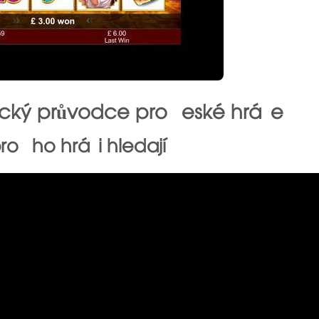
ický průvodce pro české hráče
oč ho hráči hledají