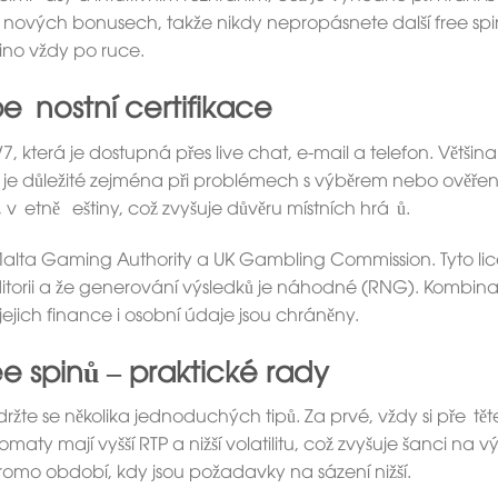
o nových bonusech, takže nikdy nepropásnete další free spi
sino vždy po ruce.
čnostní certifikace
která je dostupná přes live chat, e‑mail a telefon. Většina
ž je důležité zejména při problémech s výběrem nebo ověře
 včetně češtiny, což zvyšuje důvěru místních hráčů.
 Malta Gaming Authority a UK Gambling Commission. Tyto li
uditorii a že generování výsledků je náhodné (RNG). Kombin
 jejich finance i osobní údaje jsou chráněny.
ee spinů – praktické rady
držte se několika jednoduchých tipů. Za prvé, vždy si přečtět
ty mají vyšší RTP a nižší volatilitu, což zvyšuje šanci na v
romo období, kdy jsou požadavky na sázení nižší.