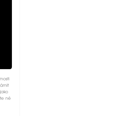
nosti
námit
 jako
utečné