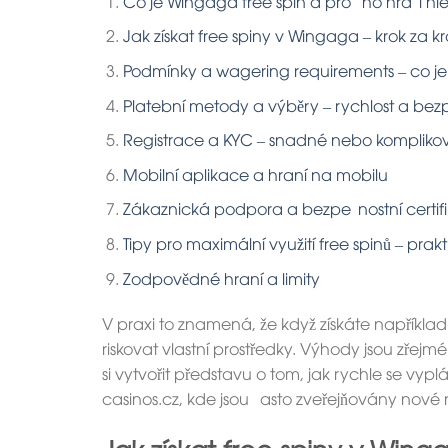
Co je Wingaga free spin a proč ho hráči hle
Jak získat free spiny v Wingaga – krok za 
Podmínky a wagering requirements – co je
Platební metody a výběry – rychlost a bez
Registrace a KYC – snadné nebo komplik
Mobilní aplikace a hraní na mobilu
Zákaznická podpora a bezpečnostní certif
Tipy pro maximální využití free spinů – prak
Zodpovědné hraní a limity
V praxi to znamená, že když získáte například
riskovat vlastní prostředky. Výhody jsou zřejmé – 
si vytvořit představu o tom, jak rychle se vy
casinos.cz, kde jsou často zveřejňovány nové