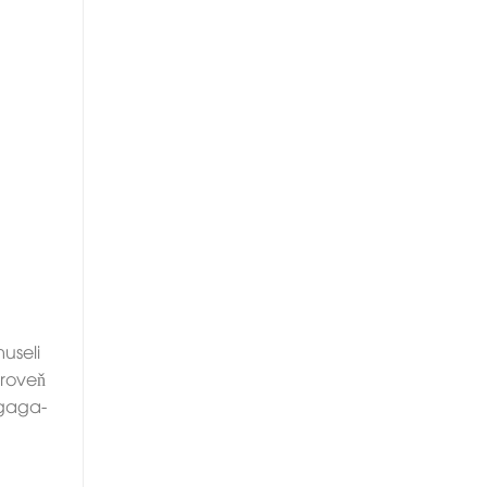
useli
zároveň
ngaga-