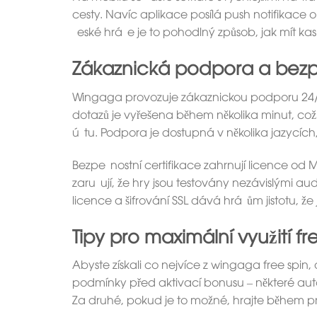
cesty. Navíc aplikace posílá push notifikace 
české hráče je to pohodlný způsob, jak mít ka
Zákaznická podpora a bezpe
Wingaga provozuje zákaznickou podporu 24/7, 
dotazů je vyřešena během několika minut, co
účtu. Podpora je dostupná v několika jazycích,
Bezpečnostní certifikace zahrnují licence od
zaručují, že hry jsou testovány nezávislými a
licence a šifrování SSL dává hráčům jistotu, že
Tipy pro maximální využití fr
Abyste získali co nejvíce z wingaga free spin, 
podmínky před aktivací bonusu – některé automa
Za druhé, pokud je to možné, hrajte během p