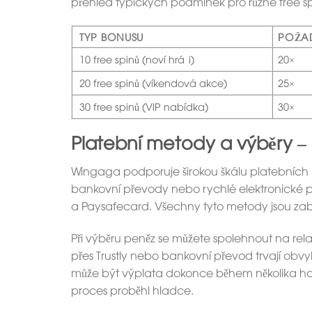
přehled typických podmínek pro různé free sp
TYP BONUSU
POŽAD
10 free spinů (noví hráči)
20×
20 free spinů (víkendová akce)
25×
30 free spinů (VIP nabídka)
30×
Platební metody a výběry –
Wingaga podporuje širokou škálu platebních me
bankovní převody nebo rychlé elektronické pen
a Paysafecard. Všechny tyto metody jsou zabe
Při výběru peněz se můžete spolehnout na rela
přes Trustly nebo bankovní převod trvají obvy
může být výplata dokonce během několika ho
proces proběhl hladce.