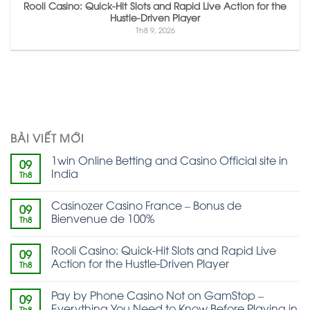
Rooli Casino: Quick‑Hit Slots and Rapid Live Action for the
Hustle‑Driven Player
Th8 9, 2026
BÀI VIẾT MỚI
1win Online Betting and Casino Official site in
09
India
Th8
Casinozer Casino France – Bonus de
09
Bienvenue de 100%
Th8
Rooli Casino: Quick‑Hit Slots and Rapid Live
09
Action for the Hustle‑Driven Player
Th8
Pay by Phone Casino Not on GamStop –
09
Everything You Need to Know Before Playing in
Th8