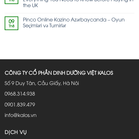
the UK
Pinco Online Kazino Azərbaycanda – Oyun
09
Seçimləri və Turnirlər
Th8
CÔNG TY CỔ PHẦN DINH DƯỠNG VIỆT KALOS
Số 9 Duy Tân, Cầu Giấy, Hà Nôi
0968.314.938
0901.839.479
info@kalos.vn
DỊCH VỤ