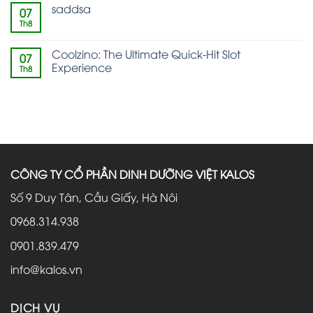
saddsa
07
Th8
Coolzino: The Ultimate Quick‑Hit Slot
07
Experience
Th8
CÔNG TY CỔ PHẦN DINH DƯỠNG VIỆT KALOS
Số 9 Duy Tân, Cầu Giấy, Hà Nôi
0968.314.938
0901.839.479
info@kalos.vn
DỊCH VỤ