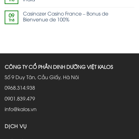
Casinozer Casino France – Bonus de
09
Bienvenue de 100%
Th8
CÔNG TY CỔ PHẦN DINH DƯỠNG VIỆT KALOS
Số 9 Duy Tân, Cầu Giấy, Hà Nôi
0968.314.938
0901.839.479
info@kalos.vn
DỊCH VỤ