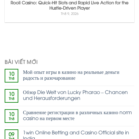
Rooli Casino: Quick‑Hit Slots and Rapid Live Action for the
Hustle‑Driven Player
Th8 9, 2026
BÀI VIẾT MỚI
Мой опыт игры в казино на реальные деньги
10
радость и разочарование
Th8
Обзор Die Welt von Lucky Pharao – Chancen
10
und Herausforderungen
Th8
Сравнение регистрации в различных казино norm
10
casino на первом месте
Th8
1win Online Betting and Casino Official site in
09
India
Th8