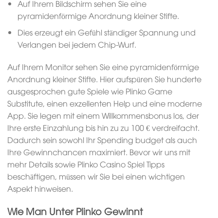
Auf Ihrem Bildschirm sehen Sie eine
pyramidenförmige Anordnung kleiner Stifte.
Dies erzeugt ein Gefühl ständiger Spannung und
Verlangen bei jedem Chip-Wurf.
Auf Ihrem Monitor sehen Sie eine pyramidenförmige
Anordnung kleiner Stifte. Hier aufspüren Sie hunderte
ausgesprochen gute Spiele wie Plinko Game
Substitute, einen exzellenten Help und eine moderne
App. Sie legen mit einem Willkommensbonus los, der
Ihre erste Einzahlung bis hin zu zu 100 € verdreifacht.
Dadurch sein sowohl Ihr Spending budget als auch
Ihre Gewinnchancen maximiert. Bevor wir uns mit
mehr Details sowie Plinko Casino Spiel Tipps
beschäftigen, müssen wir Sie bei einen wichtigen
Aspekt hinweisen.
Wie Man Unter Plinko Gewinnt