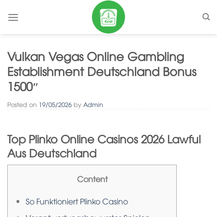
Skip
to
content
Vulkan Vegas Online Gambling
Establishment Deutschland Bonus
1500″
Posted on
19/05/2026
by
Admin
Top Plinko Online Casinos 2026 Lawful
Aus Deutschland
Content
So Funktioniert Plinko Casino