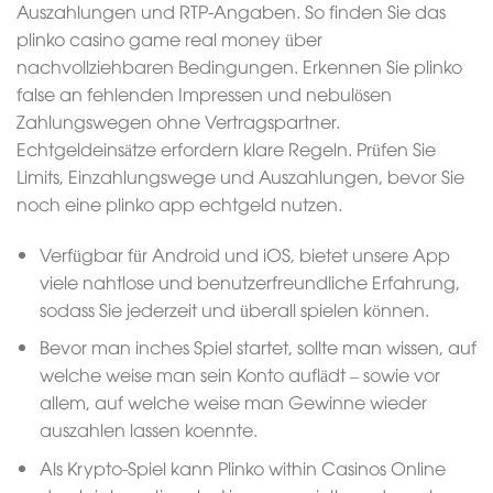
Auszahlungen und RTP-Angaben. So finden Sie das
plinko casino game real money über
nachvollziehbaren Bedingungen. Erkennen Sie plinko
false an fehlenden Impressen und nebulösen
Zahlungswegen ohne Vertragspartner.
Echtgeldeinsätze erfordern klare Regeln. Prüfen Sie
Limits, Einzahlungswege und Auszahlungen, bevor Sie
noch eine plinko app echtgeld nutzen.
Verfügbar für Android und iOS, bietet unsere App
viele nahtlose und benutzerfreundliche Erfahrung,
sodass Sie jederzeit und überall spielen können.
Bevor man inches Spiel startet, sollte man wissen, auf
welche weise man sein Konto auflädt – sowie vor
allem, auf welche weise man Gewinne wieder
auszahlen lassen koennte.
Als Krypto-Spiel kann Plinko within Casinos Online