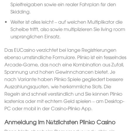
Spielfreigaben sowie ein realer Fahrplan für den
Skidding.
Weiter ist alles leicht – auf welchen Multiplikator die
Scheibe trifft, also sowie multiplizieren Sie living room
ursprünglichen Einsatz.
Das EUCasino verzichtet bei lange Registrierungen
ebenso umständliche Formulare. Plinko ist ein fesselndes
Arcade-Game, das noch eine Kombination aus Zufall,
Spannung und hohen Gewinnchancen bietet. Je
nach Variante haben Plinko Spiele gegliedert bessere
Auszahlungsquoten, wie herkömmliche Slots. Die
Regeln sind schnell verständlich und Sie können Plinko
kostenlos oder mit echtem Geld spielen – am Desktop-
PC oder mobil in der Casino-Plinko App.
Anmeldung Im Nützlichsten Plinko Casino