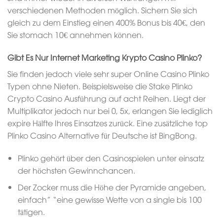
verschiedenen Methoden möglich. Sichern Sie sich
gleich zu dem Einstieg einen 400% Bonus bis 40€, den
Sie stomach 10€ annehmen können.
Gibt Es Nur Internet Marketing Krypto Casino Plinko?
Sie finden jedoch viele sehr super Online Casino Plinko
Typen ohne Nieten. Beispielsweise die Stake Plinko
Crypto Casino Ausführung auf acht Reihen. Liegt der
Multiplikator jedoch nur bei 0, 5x, erlangen Sie lediglich
expire Hälfte Ihres Einsatzes zurück. Eine zusätzliche top
Plinko Casino Alternative für Deutsche ist BingBong.
Plinko gehört über den Casinospielen unter einsatz
der höchsten Gewinnchancen.
Der Zocker muss die Höhe der Pyramide angeben,
einfach” “eine gewisse Wette von a single bis 100
tätigen.