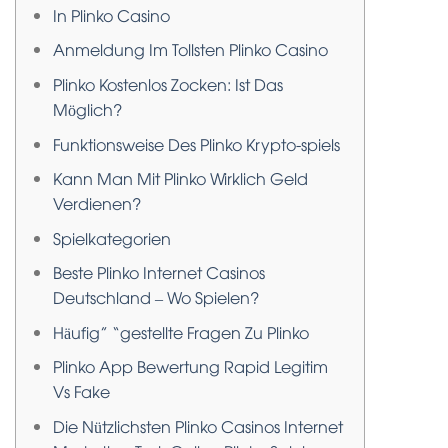
In Plinko Casino
Anmeldung Im Tollsten Plinko Casino
Plinko Kostenlos Zocken: Ist Das
Möglich?
Funktionsweise Des Plinko Krypto-spiels
Kann Man Mit Plinko Wirklich Geld
Verdienen?
Spielkategorien
Beste Plinko Internet Casinos
Deutschland – Wo Spielen?
Häufig” “gestellte Fragen Zu Plinko
Plinko App Bewertung Rapid Legitim
Vs Fake
Die Nützlichsten Plinko Casinos Internet