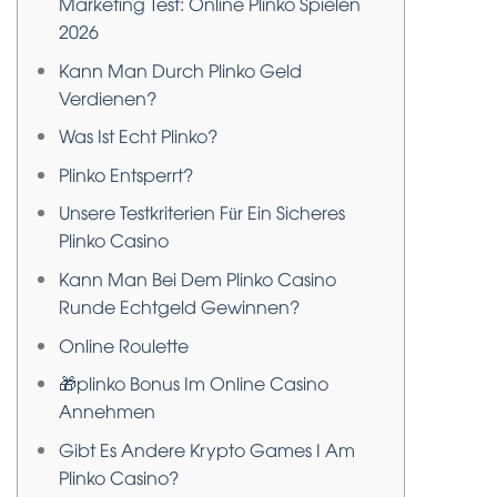
Marketing Test: Online Plinko Spielen
2026
Kann Man Durch Plinko Geld
Verdienen?
Was Ist Echt Plinko?
Plinko Entsperrt?
Unsere Testkriterien Für Ein Sicheres
Plinko Casino
Kann Man Bei Dem Plinko Casino
Runde Echtgeld Gewinnen?
Online Roulette
🎁plinko Bonus Im Online Casino
Annehmen
Gibt Es Andere Krypto Games I Am
Plinko Casino?