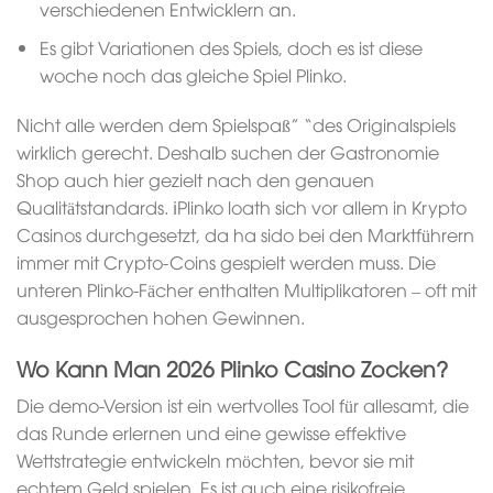
verschiedenen Entwicklern an.
Es gibt Variationen des Spiels, doch es ist diese
woche noch das gleiche Spiel Plinko.
Nicht alle werden dem Spielspaß” “des Originalspiels
wirklich gerecht. Deshalb suchen der Gastronomie
Shop auch hier gezielt nach den genauen
Qualitätstandards. ℹ️Plinko loath sich vor allem in Krypto
Casinos durchgesetzt, da ha sido bei den Marktführern
immer mit Crypto-Coins gespielt werden muss. Die
unteren Plinko-Fächer enthalten Multiplikatoren – oft mit
ausgesprochen hohen Gewinnen.
Wo Kann Man 2026 Plinko Casino Zocken?
Die demo-Version ist ein wertvolles Tool für allesamt, die
das Runde erlernen und eine gewisse effektive
Wettstrategie entwickeln möchten, bevor sie mit
echtem Geld spielen. Es ist auch eine risikofreie