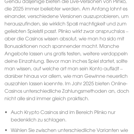
Genau dasjenige bieten die Live-Versionen von Plinko,
die 2025 immer beliebter werden. Am Anfang lohnt es
einander, verschiedene Versionen auszuprobieren, um
herauszufinden, sie wirklich Spaß mächtigkeit und zum
geliebten Spielstil passt. Plinko wirkt zwar anspruchslos –
aber die Casinos wissen absolut, wie man ha sido mit
Bonusaktionen noch spannender macht. Manche
Angebote lassen uns gratis testen, weitere verdoppeln
deine Einzahlung. Bevor man inches Spiel startet, sollte
man wissen, auf welche art man sein Konto auflädt –
darüber hinaus vor allem, wie man Gewinne neuerlich
auszahlen lassen koennte. Im Jahr 2025 bieten Online-
Casinos unterschiedliche Zahlungsmethoden an, doch
nicht alle sind immer gleich praktisch.
Auch Krypto Casinos sind im Bereich Plinko nur
bedenklich zu schlagen.
Wählen Sie zwischen unterschiedliche Varianten wie