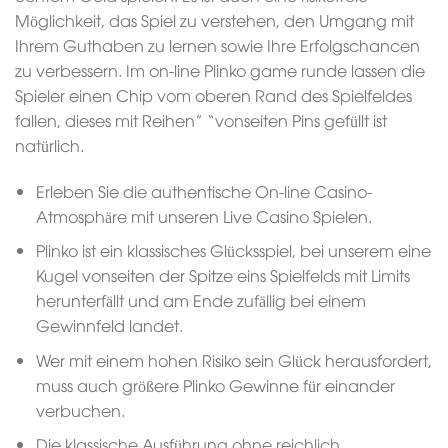
Möglichkeit, das Spiel zu verstehen, den Umgang mit
Ihrem Guthaben zu lernen sowie Ihre Erfolgschancen
zu verbessern. Im on-line Plinko game runde lassen die
Spieler einen Chip vom oberen Rand des Spielfeldes
fallen, dieses mit Reihen” “vonseiten Pins gefüllt ist
natürlich.
Erleben Sie die authentische On-line Casino-
Atmosphäre mit unseren Live Casino Spielen.
Plinko ist ein klassisches Glücksspiel, bei unserem eine
Kugel vonseiten der Spitze eins Spielfelds mit Limits
herunterfällt und am Ende zufällig bei einem
Gewinnfeld landet.
Wer mit einem hohen Risiko sein Glück herausfordert,
muss auch größere Plinko Gewinne für einander
verbuchen.
Die klassische Ausführung ohne reichlich