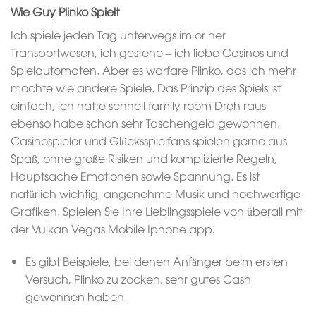
Wie Guy Plinko Spielt
Ich spiele jeden Tag unterwegs im or her
Transportwesen, ich gestehe – ich liebe Casinos und
Spielautomaten. Aber es warfare Plinko, das ich mehr
mochte wie andere Spiele. Das Prinzip des Spiels ist
einfach, ich hatte schnell family room Dreh raus
ebenso habe schon sehr Taschengeld gewonnen.
Casinospieler und Glücksspielfans spielen gerne aus
Spaß, ohne große Risiken und komplizierte Regeln,
Hauptsache Emotionen sowie Spannung. Es ist
natürlich wichtig, angenehme Musik und hochwertige
Grafiken. Spielen Sie Ihre Lieblingsspiele von überall mit
der Vulkan Vegas Mobile Iphone app.
Es gibt Beispiele, bei denen Anfänger beim ersten
Versuch, Plinko zu zocken, sehr gutes Cash
gewonnen haben.