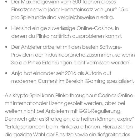
Der Maximalgewinn vom 500-fachen dieses
Einsatzes sowie jeder Höchsteinsatz von „nur“ 15 €
pro Spielrunde sind vergleichsweise niedrig.
Hier sind einige zuverlässige Online-Casinos, in
denen du Plinko natürlich ausprobieren kannst.
Der Anbieter arbeitet mit den besten Software-
Providern der Industriebranche zusammen, so wenn
Sie die Plinko Erfahrungen nicht vermissen werden.
Anja hat einander seit 2016 als Autorin auf
modernen Content im Bereich iGaming spezialisiert.
Als Krypto-Spiel kann Plinko throughout Casinos Online
mit internationaler Lizenz gespielt werden, aber bei
weitem nicht bei Anbietern mit GGL-Regulierung.
Dennoch gibt es Strategien, die helfen können, expire”
“Erfolgschancen beim Plinko zu erhöhen. Hierzu zählen
die gezielte Wahl der Einsätze sowie ein tiefgreifendes