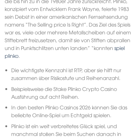
die bis hin zu in die 1980er Jahre zurückreicht. Plinko,
konzipiert vom Entwicklern Frank Wayne, feierte 1983
sein Debüt in einer amerikanischen Fernsehsendung
namens “The Selling price Is Right”. Das Ziel des Spiels
war es, viele oder mehrere Metallscheiben auf einem
Stiftebrett freizusetzen, damit sie von Stiften abprallen
und in Punktschlitzen unten landen” “konnten
spiel
plinko
.
Die wichtigste Kennzahl ist RTP, aber sie hilft nur
zusammen über Risikostufe und Reihenanzahl.
Beispielsweise die Stake Plinko Crypto Casino
Ausführung auf acht Reihen.
In den besten Plinko Casinos 2026 können Sie das
beliebte Online-Spiel um Echtgeld spielen.
Plinko ist ein weit verbreitetes Glück spiel, und
manchmal stoßen Sie beim Suchen danach in