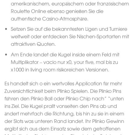
amerikanischem, europäischem oder französischem
Roulette Online ebenso genießen Sie die
authentische Casino-Atmosphäre.
Setzen Sie auf die bekanntesten Ligen und Turniere
weltweit oder entdecken Sie Nischen-Sportarten mit
attraktiven Quoten.
Am Ende landet die Kugel inside einem Feld mit
Multiplikator – vacio nur x0, your five, mal bis zu
x1000 in living room risikoreichen Versionen.
Es handelt sich o ein wertvolles Application für mehr
Zuversichtlichkeit beim Plinko Spielen. Die Plinko Pins
führen den Plinko Ball oder Plinko Chip nach” “unten
ins Ziel. Die Kugel prallt vonseiten den Pins ab und
ändert mehrfach die Richtung, bis hin zu sie in einem
der Slots was unteren Rand landet. Ihr Plinko Gewinn
ergibt sich aus dem Einsatz sowie dem getroffenen