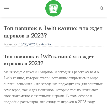
Skip
to
content
Топ новинок в 1win казино: что ждет
игроков в 2023?
Posted on
18/05/2026
by
Admin
Топ новинок в 1win казино: что ждет
игроков в 2023?
Меня зовут Алексей Смирнов, и сегодня я расскажу вам о
1win казино, которое стало настоящим открытием в мире
онлайн-гейминга. Это заведение подходит как для опытных
гемблеров, так и для новичков, которые только начинают
свое знакомство с азартными играми. В этом обзоре я
подробно рассмотрю, что ожидает игроков в 2023 году,