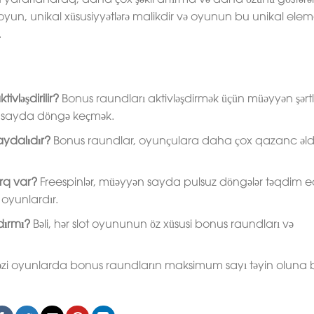
ir oyun, unikal xüsusiyyətlərə malikdir və oyunun bu unikal eleme
.
vləşdirilir?
Bonus raundları aktivləşdirmək üçün müəyyən şərtl
ən sayda döngə keçmək.
aydalıdır?
Bonus raundlar, oyunçulara daha çox qazanc əld
ərq var?
Freespinlər, müəyyən sayda pulsuz döngələr təqdim ed
 oyunlardır.
dırmı?
Bəli, hər slot oyununun öz xüsusi bonus raundları və
zi oyunlarda bonus raundların maksimum sayı təyin oluna bi