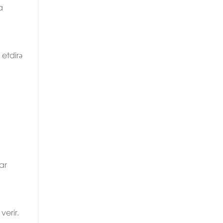
a
 etdirə
ar
erir.