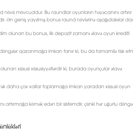
nd növü mövcuddur. Bu raundlar oyunların həyəcanını artırır
. Ən geniş yayılmış bonus raund növlərinə aşağıdakılar daxi
dim olunan bu bonus, ilk depozit zamanı əlavə oyun krediti
döngələr qazanmağa imkan tanır ki, bu da tamamilə risk e
lunan xüsusi xüsusiyyətlərdir ki, burada oyunçular əlavə
ərək daha çox xallar toplamağa imkan yaradan xüsusi oyun
ı artırmağa kömək edən bir sistemdir, çünki hər uğurlu döngə
nlükləri