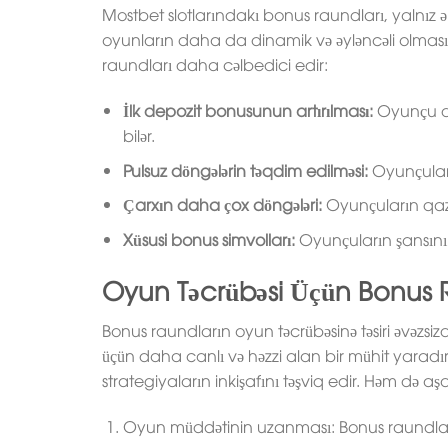
Mostbet slotlarındakı bonus raundları, yalnı
oyunların daha da dinamik və əyləncəli olması
raundları daha cəlbedici edir:
İlk depozit bonusunun artırılması:
Oyunçu dah
bilər.
Pulsuz döngələrin təqdim edilməsi:
Oyunçular
Çarxın daha çox döngələri:
Oyunçuların qaza
Xüsusi bonus simvolları:
Oyunçuların şansını 
Oyun Təcrübəsi Üçün Bonus 
Bonus raundların oyun təcrübəsinə təsiri əvəzsi
üçün daha canlı və həzzi alan bir mühit yaradı
strategiyaların inkişafını təşviq edir. Həm də aş
Oyun müddətinin uzanması: Bonus raundla