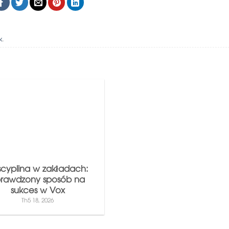
k
.
scyplina w zakładach:
prawdzony sposób na
sukces w Vox
Th5 18, 2026