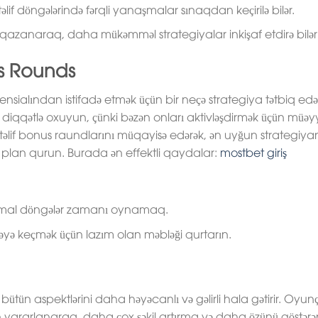
lif döngələrində fərqli yanaşmalar sınaqdan keçirilə bilər.
azanaraq, daha mükəmməl strategiyalar inkişaf etdirə bilərl
s Rounds
sialından istifadə etmək üçün bir neçə strategiya tətbiq edə
ini diqqətlə oxuyun, çünki bəzən onları aktivləşdirmək üçün müə
n müxtəlif bonus raundlarını müqayisə edərək, ən uyğun strategiya
plan qurun. Burada ən effektli qaydalar:
mostbet giriş
timal döngələr zamanı oynamaq.
ələyə keçmək üçün lazım olan məbləği qurtarın.
tün aspektlərini daha həyəcanlı və gəlirli hala gətirir. Oyunç
 yararlanaraq, daha çox şəkil artırma və daha özünü göstərə