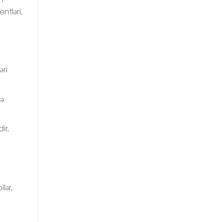
ntləri,
əri
ə
ir,
lər,