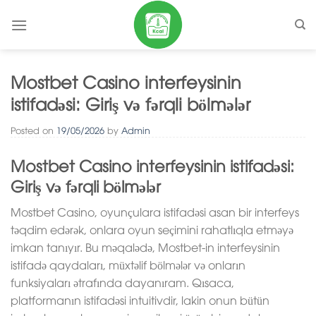
Skip
to
content
Mostbet Casino interfeysinin
istifadəsi: Giriş və fərqli bölmələr
Posted on
19/05/2026
by
Admin
Mostbet Casino interfeysinin istifadəsi:
Giriş və fərqli bölmələr
Mostbet Casino, oyunçulara istifadəsi asan bir interfeys
təqdim edərək, onlara oyun seçimini rahatlıqla etməyə
imkan tanıyır. Bu məqalədə, Mostbet-in interfeysinin
istifadə qaydaları, müxtəlif bölmələr və onların
funksiyaları ətrafında dayanıram. Qısaca,
platformanın istifadəsi intuitivdir, lakin onun bütün