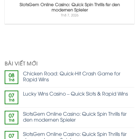
SlotsGem Online Casino: Quick Spin Thrills für den
modernen Spieler
Th8 7, 2026
BÀI VIẾT MỚI
Chicken Road: Quick‑Hit Crash Game for
08
Rapid Wins
Th8
Lucky Wins Casino – Quick Slots & Rapid Wins
07
Th8
SlotsGem Online Casino: Quick Spin Thrills für
07
den modernen Spieler
Th8
SlotsGem Online Casino: Quick Spin Thrills für
07