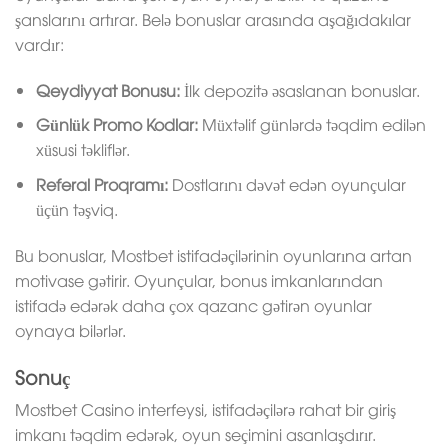
şanslarını artırar. Belə bonuslar arasında aşağıdakılar
vardır:
Qeydiyyat Bonusu:
İlk depozitə əsaslanan bonuslar.
Günlük Promo Kodlar:
Müxtəlif günlərdə təqdim edilən
xüsusi təkliflər.
Referal Proqramı:
Dostlarını dəvət edən oyunçular
üçün təşviq.
Bu bonuslar, Mostbet istifadəçilərinin oyunlarına artan
motivase gətirir. Oyunçular, bonus imkanlarından
istifadə edərək daha çox qazanc gətirən oyunlar
oynaya bilərlər.
Sonuç
Mostbet Casino interfeysi, istifadəçilərə rahat bir giriş
imkanı təqdim edərək, oyun seçimini asanlaşdırır.