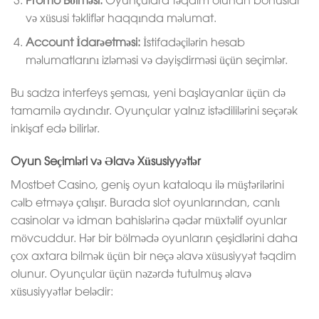
və xüsusi təkliflər haqqında məlumat.
Account İdarəetməsi:
İstifadəçilərin hesab
məlumatlarını izləməsi və dəyişdirməsi üçün seçimlər.
Bu sadza interfeys şeması, yeni başlayanlar üçün də
tamamilə aydındır. Oyunçular yalnız istədililərini seçərək
inkişaf edə bilirlər.
Oyun Seçimləri və Əlavə Xüsusiyyətlər
Mostbet Casino, geniş oyun kataloqu ilə müştərilərini
cəlb etməyə çalışır. Burada slot oyunlarından, canlı
casinolar və idman bahislərinə qədər müxtəlif oyunlar
mövcuddur. Hər bir bölmədə oyunların çeşidlərini daha
çox axtara bilmək üçün bir neçə əlavə xüsusiyyət təqdim
olunur. Oyunçular üçün nəzərdə tutulmuş əlavə
xüsusiyyətlər belədir: