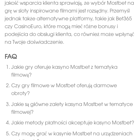
jakość wsparcia klienta sprawiają, że wybór Mostbet na
grę w sloty inspirowane filmami jest rozsądny. Przemyśl
jednak także alternatywne platformy, takie jak Bet365
czy CasinoEuro, które mogą mieć różne bonusy i
podejścia do obsługi klienta, co również może wpłynąć
na Twoje doświadczenie.
FAQ
Jakie gry oferuje kasyno Mostbet z tematyka
filmową?
Czy gry filmowe w Mostbet oferują darmowe
obroty?
Jakie są główne zalety kasyna Mostbet w tematyce
filmowej?
Jakie metody płatności akceptuje kasyno Mostbet?
Czy mogę grać w kasynie Mostbet na urządzeniach