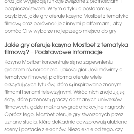
oraz jak wyglądają funkcje związane z płatnościami i
bezpieczeństwem. W tym artykule postaram się
przybliżyć, jakie gry oferuje kasyno Mostbet z tematyka
filmową oraz porównać je z innymi platformami, aby
pomóc Ci w wyborze najlepszego miejsca do gry.
Jakie gry oferuje kasyno Mostbet z tematyka
filmową? – Podstawowe informacje
Kasyno Mostbet koncentruje się na zapewnieniu
graczom różnorodności i jakości gier. Jeśli mówimy o
tematyce filmowej, platforma oferuje wiele
ekscytujących tytułów, które są inspirowane znanymi
filmami i seriami telewizyjnymi. Wśród nich znajdują się
sloty, które przenoszą graczy do znanych uniwersów
filmowych, gdzie można wygrać atrakcyjne nagrody.
Oprócz tego, Mostbet oferuje gry stworzonych przez
uznane studia, które dokładnie odwzorowują ulubione
sceny i postacie z ekranów. Niezależnie od tego, czy