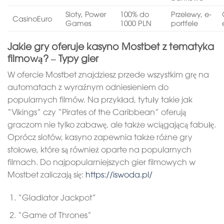
Sloty, Power
100% do
Przelewy, e-
CasinoEuro
Games
1000 PLN
portfele
Jakie gry oferuje kasyno Mostbet z tematyka
filmową? – Typy gier
W ofercie Mostbet znajdziesz przede wszystkim grę na
automatach z wyraźnym odniesieniem do
popularnych filmów. Na przykład, tytuły takie jak
“Vikings” czy “Pirates of the Caribbean” oferują
graczom nie tylko zabawę, ale także wciągającą fabułę.
Oprócz slotów, kasyno zapewnia także różne gry
stołowe, które są również oparte na popularnych
filmach. Do najpopularniejszych gier filmowych w
Mostbet zaliczają się:
https://iswoda.pl/
“Gladiator Jackpot”
“Game of Thrones”