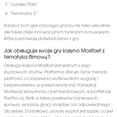
“Jurassic Park”
“Terminator 2”
Każda z tych gier przyciąga graczy nie tylko wizualnie,
ale także dzięki innowacyjnym funkcjom bonusowym,
które poprawiają doświadczenia z gry.
Jak obsługuje swoje gry kasyno Mostbet z
tematyka filmową?
Obsługa kasyna Mostbet jest jednym z jego
kluczowych atutów. Platforma oferuje różne metody
płatności, co zapewnia użytkownikom wygodę i
bezpieczeństwo w przeprowadzaniu transakcji.
Możliwość korzystania z kart kredytowych, e-portfeli jak
PayPal czy Skrill, a także przelewów bankowych,
sprawia, że każdy gracz znajdzie coś odpowiedniego
dla siebie. Dodatkowo, proces wypłat jest szybki, co jest