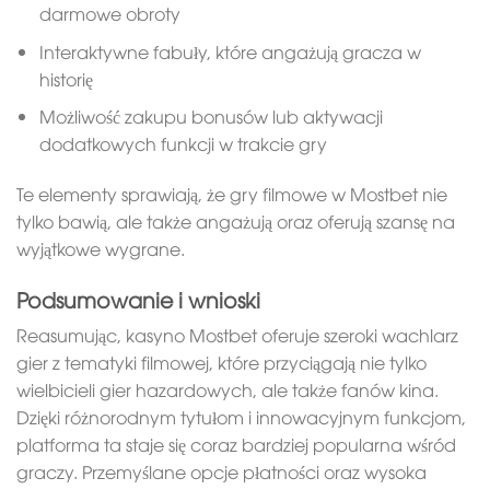
darmowe obroty
Interaktywne fabuły, które angażują gracza w
historię
Możliwość zakupu bonusów lub aktywacji
dodatkowych funkcji w trakcie gry
Te elementy sprawiają, że gry filmowe w Mostbet nie
tylko bawią, ale także angażują oraz oferują szansę na
wyjątkowe wygrane.
Podsumowanie i wnioski
Reasumując, kasyno Mostbet oferuje szeroki wachlarz
gier z tematyki filmowej, które przyciągają nie tylko
wielbicieli gier hazardowych, ale także fanów kina.
Dzięki różnorodnym tytułom i innowacyjnym funkcjom,
platforma ta staje się coraz bardziej popularna wśród
graczy. Przemyślane opcje płatności oraz wysoka