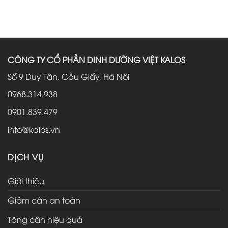
CÔNG TY CỔ PHẦN DINH DƯỠNG VIỆT KALOS
Số 9 Duy Tân, Cầu Giấy, Hà Nôi
0968.314.938
0901.839.479
info@kalos.vn
DỊCH VỤ
Giới thiệu
Giảm cân an toàn
Tăng cân hiệu quả