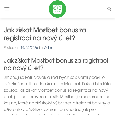
Skip
to
content
Jak získat Mostbet bonus za
registraci na nový účet?
Posted on
19/05/2026
by
Admin
Jak získat Mostbet bonus za registraci
na nový účet?
Jmenuji se Petr Novák a rád bych se s vámi podělil o
své zkušenosti s online kasinem Mostbet. Pokud hledáte
způsob, jak získat Mostbet bonus za registraci na nový
účet, jste na správném místě. Mostbet je moderní online
kasino, které nabízí široký výběr her, atraktivní bonusy a
uživatelsky přívětivé rozhraní. Je vhodné jak pro