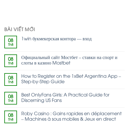
BÀI VIẾT MỚI
1win букмекерская контора — вход
08
Th8
Официальный сайт Мостбет – ставки на спорт и
08
слоты в казино Mostbet
Th8
How to Register on the 1xBet Argentina App –
08
Step‑by‑Step Guide
Th8
Best OnlyFans Girls: A Practical Guide for
08
Discerning US Fans
Th8
Roby Casino : Gains rapides en déplacement
08
– Machines à sous mobiles & Jeux en direct
Th8