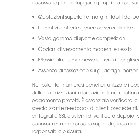
necessarie per proteggere i propri dati persona
Quotazioni superiori e margini ridotti del 
Incentivi e offerte generose senza limitazio
Vasta gamma di sport e competizioni
Opzioni di versamento moderni e flessibili
Massimali di scommessa superiori per gli sc
Assenza di tassazione sui guadagni person
Nonostante i numerosi benefici, utilizzare i 
delle autorizzazioni internazionali, nella lettur
pagamento protetti. È essenziale verificare la c
specializzati e feedback di clienti precedenti,
crittografia SSL e sistemi di verifica a doppio l
conoscenza delle proprie soglie di gioco rim
responsabile e sicura.