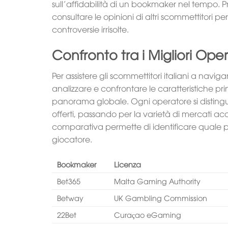
sull’affidabilità di un bookmaker nel tempo. P
consultare le opinioni di altri scommettitori pe
controversie irrisolte.
Confronto tra i Migliori Ope
Per assistere gli scommettitori italiani a navig
analizzare e confrontare le caratteristiche pri
panorama globale. Ogni operatore si distingu
offerti, passando per la varietà di mercati acce
comparativa permette di identificare quale pi
giocatore.
Bookmaker
Licenza
Bet365
Malta Gaming Authority
Betway
UK Gambling Commission
22Bet
Curaçao eGaming