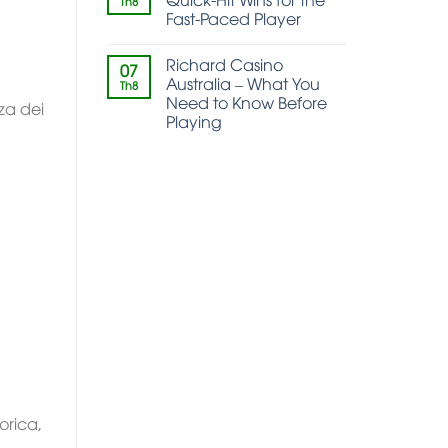
Th8
Fast‑Paced Player
Richard Casino
07
Australia – What You
Th8
Need to Know Before
za dei
Playing
orica,