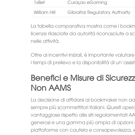
1xBet
Curaçao eGaming
William Hill
Gibraltar Regulatory Authority
La tabella comparativa mostra come i bookm
licenze rilasciate da autorità riconosciute a sc
nelle attività.
Oltre ai incentivi iniziali, è importante valu
i tempi di prelievo e la disponibilità di un’assi
Benefici e Misure di Sicurez
Non AAMS
La decisione di affidarsi ai bookmaker non aa
sempre più scommettitori italiani. Questi opera
vantaggiose rispetto alle siti regolamentati
generosi e una gamma più ampia di opzioni d
piattaforme con cautela e consapevolezza, es