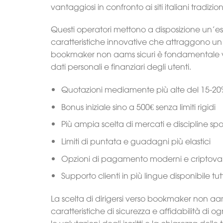
vantaggiosi in confronto ai siti italiani tradizion
Questi operatori mettono a disposizione un’
caratteristiche innovative che attraggono un 
bookmaker non aams sicuri è fondamentale verif
dati personali e finanziari degli utenti.
Quotazioni mediamente più alte del 15-20
Bonus iniziale sino a 500€ senza limiti rigidi
Più ampia scelta di mercati e discipline spo
Limiti di puntata e guadagni più elastici
Opzioni di pagamento moderni e criptova
Supporto clienti in più lingue disponibile tutt
La scelta di dirigersi verso bookmaker non a
caratteristiche di sicurezza e affidabilità di 
le valutazioni degli iscritti e la chiarezza del