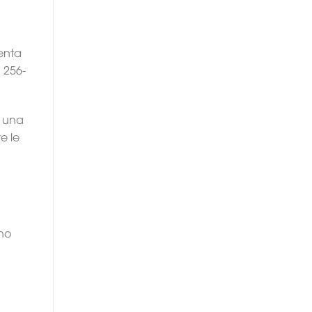
senta
a 256-
i una
e le
ono