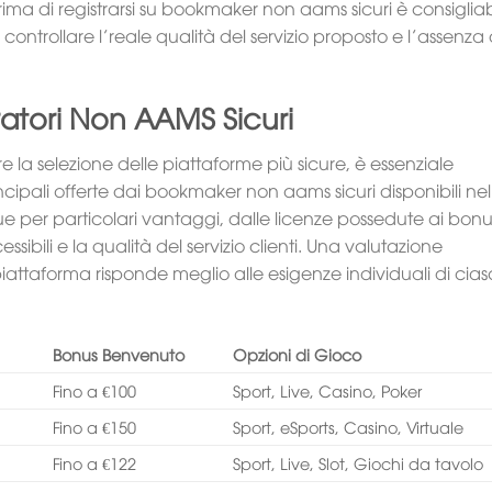
rima di registrarsi su bookmaker non aams sicuri è consigliab
r controllare l’reale qualità del servizio proposto e l’assenza 
ratori Non AAMS Sicuri
are la selezione delle piattaforme più sicure, è essenziale
ncipali offerte dai bookmaker non aams sicuri disponibili nel
e per particolari vantaggi, dalle licenze possedute ai bonu
ssibili e la qualità del servizio clienti. Una valutazione
attaforma risponde meglio alle esigenze individuali di cia
Bonus Benvenuto
Opzioni di Gioco
Fino a €100
Sport, Live, Casino, Poker
Fino a €150
Sport, eSports, Casino, Virtuale
Fino a €122
Sport, Live, Slot, Giochi da tavolo