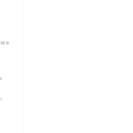
osi e
e
n