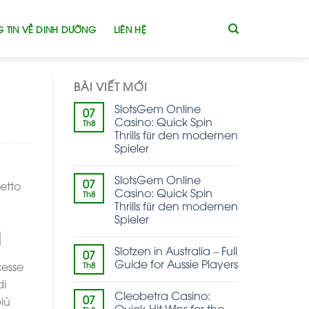
 TIN VỀ DINH DƯỠNG
LIÊN HỆ
BÀI VIẾT MỚI
SlotsGem Online
07
Casino: Quick Spin
Th8
Thrills für den modernen
Spieler
SlotsGem Online
07
petto
Casino: Quick Spin
Th8
Thrills für den modernen
Spieler
i
Slotzen in Australia – Full
07
Guide for Aussie Players
cesse
Th8
di
Cleobetra Casino:
07
iù
Quick‑Hit Wins for the