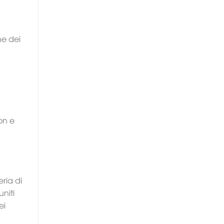
ne dei
on e
ria di
niti
ei