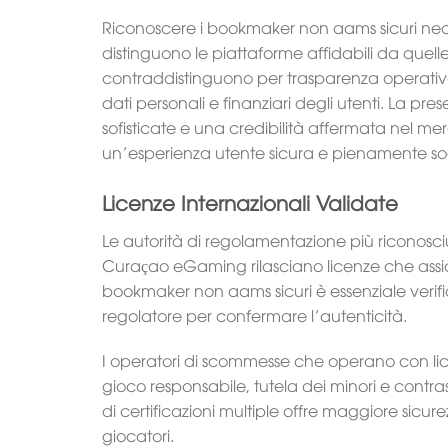
Riconoscere i bookmaker non aams sicuri neces
distinguono le piattaforme affidabili da quelle 
contraddistinguono per trasparenza operativa
dati personali e finanziari degli utenti. La pres
sofisticate e una credibilità affermata nel me
un’esperienza utente sicura e pienamente so
Licenze Internazionali Validate
Le autorità di regolamentazione più ricono
Curaçao eGaming rilasciano licenze che assicur
bookmaker non aams sicuri è essenziale verifica
regolatore per confermare l’autenticità.
I operatori di scommesse che operano con lic
gioco responsabile, tutela dei minori e contra
di certificazioni multiple offre maggiore sicurez
giocatori.