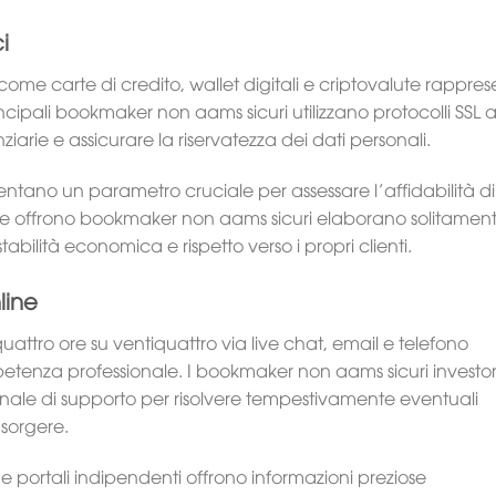
i
 come carte di credito, wallet digitali e criptovalute rappre
ncipali bookmaker non aams sicuri utilizzano protocolli SSL 
ziarie e assicurare la riservatezza dei dati personali.
entano un parametro cruciale per assessare l’affidabilità d
che offrono bookmaker non aams sicuri elaborano solitament
stabilità economica e rispetto verso i propri clienti.
line
iquattro ore su ventiquattro via live chat, email e telefono
mpetenza professionale. I bookmaker non aams sicuri invest
onale di supporto per risolvere tempestivamente eventuali
sorgere.
i e portali indipendenti offrono informazioni preziose