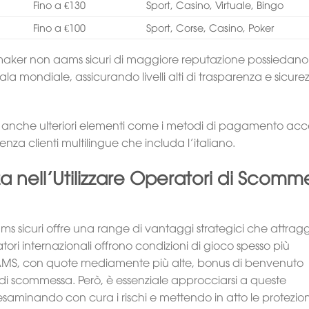
Fino a €130
Sport, Casino, Virtuale, Bingo
Fino a €100
Sport, Corse, Casino, Poker
aker non aams sicuri di maggiore reputazione possiedano
ala mondiale, assicurando livelli alti di trasparenza e sicure
tare anche ulteriori elementi come i metodi di pagamento acce
stenza clienti multilingue che includa l’italiano.
za nell’Utilizzare Operatori di Scomm
ms sicuri offre una range di vantaggi strategici che attra
tori internazionali offrono condizioni di gioco spesso più
 AAMS, con quote mediamente più alte, bonus di benvenuto
i scommessa. Però, è essenziale approcciarsi a queste
aminando con cura i rischi e mettendo in atto le protezion