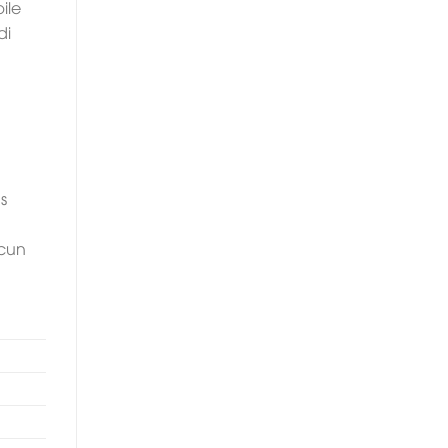
ile
di
s
scun