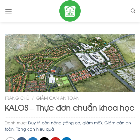
Skip
to
content
TRANG CHỦ
/
GIẢM CÂN AN TOÀN
KALOS – Thực đơn chuẩn khoa học
Danh mục:
Duy trì cân nặng (tăng cơ, giảm mỡ)
,
Giảm cân an
toàn
,
Tăng cân hiệu quả