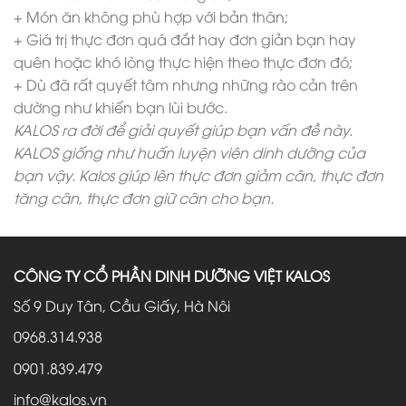
+ Món ăn không phù hợp với bản thân;
+ Giá trị thực đơn quá đắt hay đơn giản bạn hay
quên hoặc khó lòng thực hiện theo thực đơn đó;
+ Dù đã rất quyết tâm nhưng những rào cản trên
dường như khiến bạn lùi bước.
KALOS ra đời để giải quyết giúp bạn vấn đề này.
KALOS giống như huấn luyện viên dinh dưỡng của
bạn vậy. Kalos giúp lên thực đơn giảm cân, thực đơn
tăng cân, thực đơn giữ cân cho bạn.
CÔNG TY CỔ PHẦN DINH DƯỠNG VIỆT KALOS
Số 9 Duy Tân, Cầu Giấy, Hà Nôi
0968.314.938
0901.839.479
info@kalos.vn