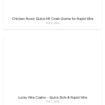
Chicken Road: Quick‑Hit Crash Game for Rapid Wins
Th8 8, 2026
Lucky Wins Casino – Quick Slots & Rapid Wins
Th8 7, 2026