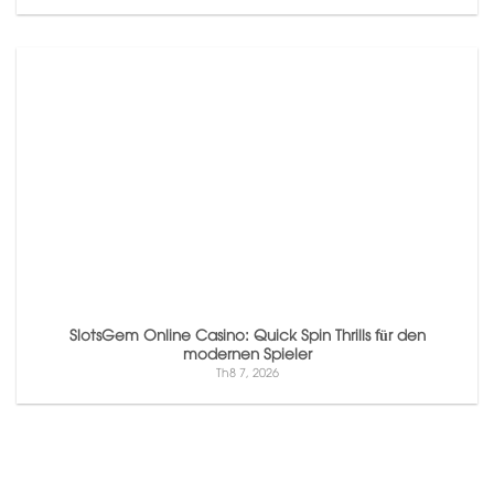
SlotsGem Online Casino: Quick Spin Thrills für den
modernen Spieler
Th8 7, 2026