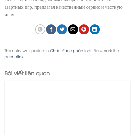
азартных игр, предлагая качественный сервис и честную
игру.
This entry was posted in
Chưa được phân loại
. Bookmark the
permalink
.
Bài viết liên quan