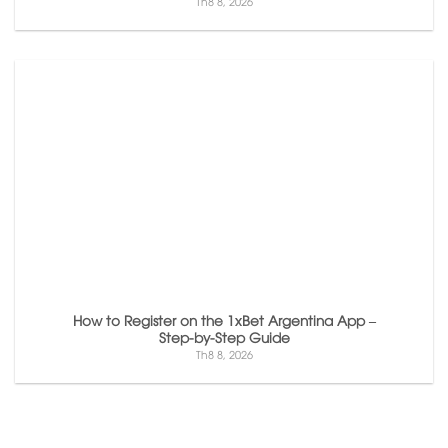
Th8 8, 2026
How to Register on the 1xBet Argentina App –
Step‑by‑Step Guide
Th8 8, 2026