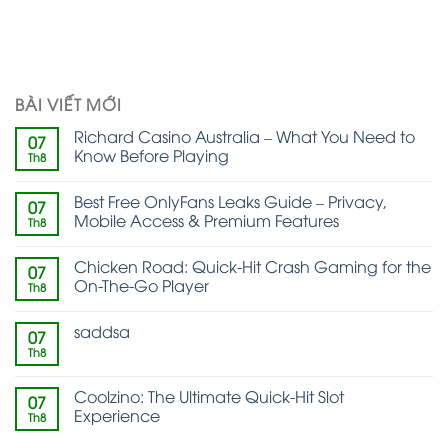
BÀI VIẾT MỚI
Richard Casino Australia – What You Need to
07
Know Before Playing
Th8
Best Free OnlyFans Leaks Guide – Privacy,
07
Mobile Access & Premium Features
Th8
Chicken Road: Quick‑Hit Crash Gaming for the
07
On‑The‑Go Player
Th8
saddsa
07
Th8
Coolzino: The Ultimate Quick‑Hit Slot
07
Experience
Th8