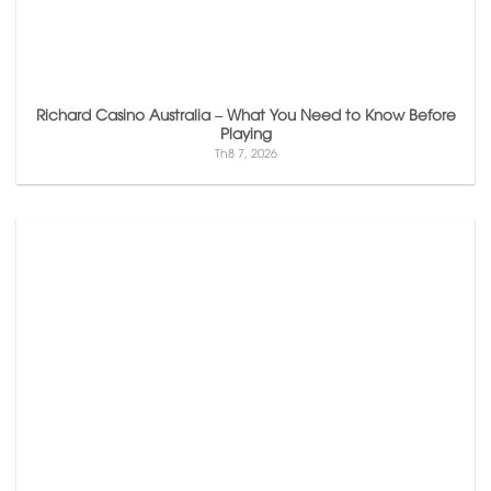
Richard Casino Australia – What You Need to Know Before
Playing
Th8 7, 2026