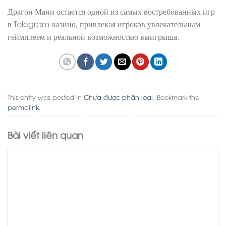
Драгон Мани остается одной из самых востребованных игр
в Telegram-казино, привлекая игроков увлекательным
геймплеем и реальной возможностью выигрыша.
This entry was posted in
Chưa được phân loại
. Bookmark the
permalink
.
Bài viết liên quan