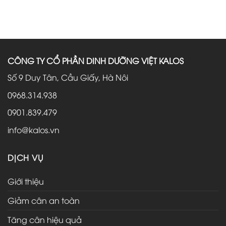
CÔNG TY CỔ PHẦN DINH DƯỠNG VIỆT KALOS
Số 9 Duy Tân, Cầu Giấy, Hà Nôi
0968.314.938
0901.839.479
info@kalos.vn
DỊCH VỤ
Giới thiệu
Giảm cân an toàn
Tăng cân hiệu quả