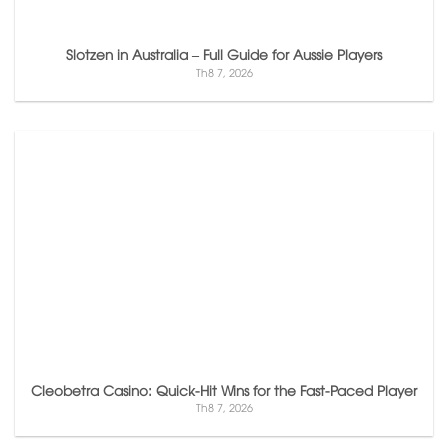
Slotzen in Australia – Full Guide for Aussie Players
Th8 7, 2026
Cleobetra Casino: Quick‑Hit Wins for the Fast‑Paced Player
Th8 7, 2026