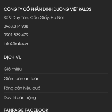
CÔNG TY CỔ PHẦN DINH DƯỠNG VIỆT KALOS
Số 9 Duy Tân, Cầu Giấy, Hà Nôi
0968.314.938
0901.839.479
info@kalos.vn
DỊCH VỤ
Giới thiệu
Giảm cân an toàn
Tăng cân hiệu quả
Duy trì cân nặng
FANPAGE FACEBOOK