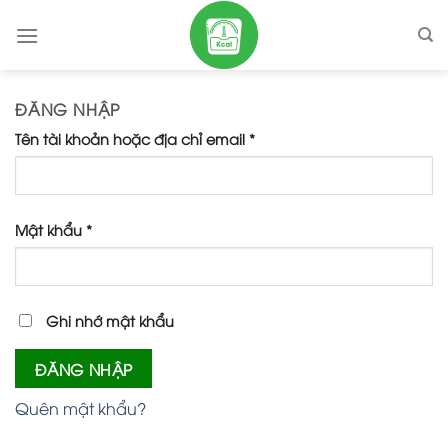
Skip
to
content
ĐĂNG NHẬP
Tên tài khoản hoặc địa chỉ email
*
Mật khẩu
*
Ghi nhớ mật khẩu
ĐĂNG NHẬP
Quên mật khẩu?