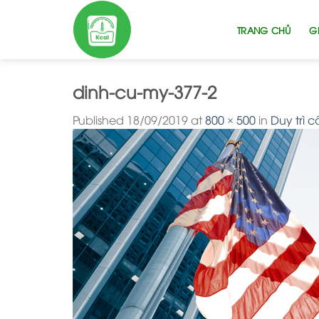
Skip
to
TRANG CHỦ
GI
content
dinh-cu-my-377-2
Published
18/09/2019
at
800 × 500
in
Duy trì 