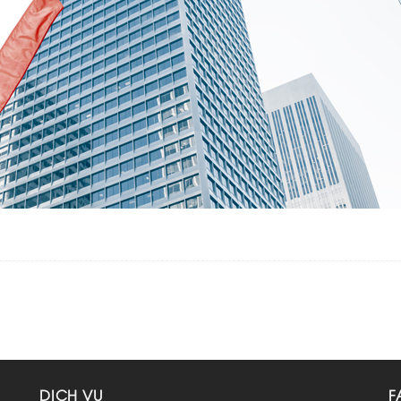
DỊCH VỤ
F