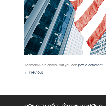
Trackbacks are closed, but you can
post a comment
.
←
Previous