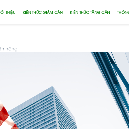
ỚI THIỆU
KIẾN THỨC GIẢM CÂN
KIẾN THỨC TĂNG CÂN
THÔNG
cân nặng